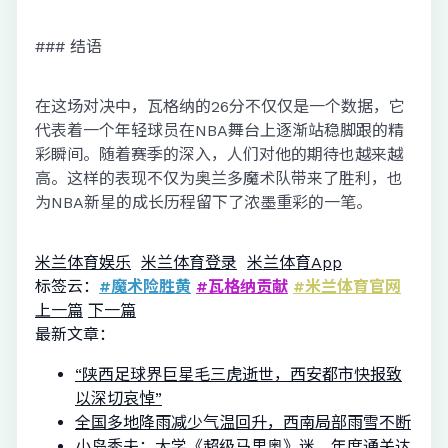
### 结语
在这场对决中，瓦格纳的26分不仅仅是一个数据，它
代表着一个年轻球员在NBA舞台上逐渐站稳脚跟的精
彩瞬间。随着赛季的深入，人们对他的期待也越来越
高。这样的表现不仅为奥兰多魔术队带来了胜利，也
为NBA新星的成长历程留下了浓墨重彩的一笔。
米兰体育娱乐
米兰体育登录
米兰体育App
标签云：
#魔术险胜黄
#瓦格纳贡献
#米兰体育官网
上一篇
下一篇
最新文章：
“陕西足球界巨星毛三虎逝世，西安都市快报致
以深切哀悼”
全国多地降雨减少气温回升，西南局部雨雪不断
小岛秀夫：大学《超级马里奥》迷，年度通关达