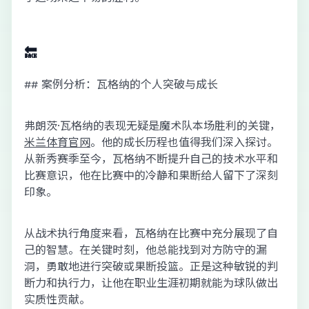
🔙
## 案例分析：瓦格纳的个人突破与成长
弗朗茨·瓦格纳的表现无疑是魔术队本场胜利的关键，
米兰体育官网
。他的成长历程也值得我们深入探讨。
从新秀赛季至今，瓦格纳不断提升自己的技术水平和
比赛意识，他在比赛中的冷静和果断给人留下了深刻
印象。
从战术执行角度来看，瓦格纳在比赛中充分展现了自
己的智慧。在关键时刻，他总能找到对方防守的漏
洞，勇敢地进行突破或果断投篮。正是这种敏锐的判
断力和执行力，让他在职业生涯初期就能为球队做出
实质性贡献。