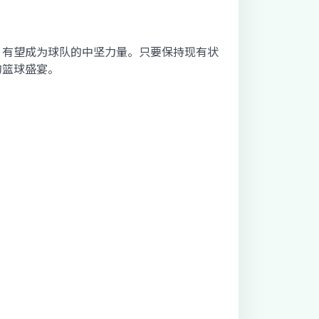
，有望成为球队的中坚力量。只要保持现有状
的篮球盛宴。