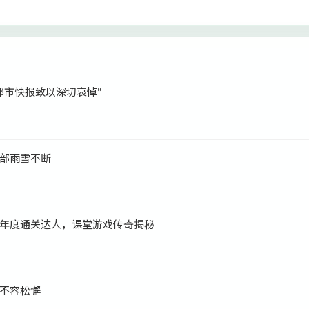
都市快报致以深切哀悼”
部雨雪不断
年度通关达人，课堂游戏传奇揭秘
不容松懈