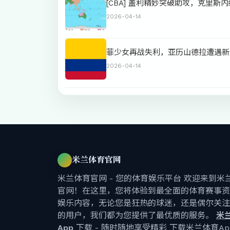
[CBA] 盖利精妙突破助攻，克里斯
2026-04-14
菲少女再战失利，亚历山德拉遭遇新
2026-04-14
米兰体育官网
米兰体育官网 - 您的体育娱乐平台 欢迎来到米
官网！在这里，您将体验到最全面的体育赛事资
娱乐内容，无论您是狂热的球迷，还是偶尔关注
的用户，我们都为您提供了最优质的服务。
米
App
下载 - 随时随地享受精彩 下载米兰体育Ap