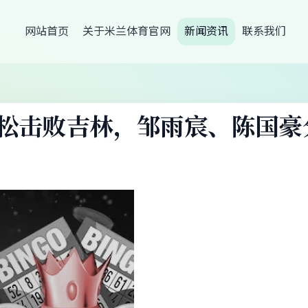
网站首页
关于米兰体育官网
新闻资讯
联系我们
松击败吉林，邹雨宸、陈国豪分别