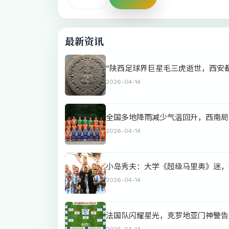
最新资讯
“陕西足球界巨星毛三虎逝世，西安
2026-04-14
全国多地降雨减少气温回升，西南局
2026-04-14
小岛秀夫：大学《超级马里奥》迷，
2026-04-14
法国队闪耀星光，克罗地亚门神警告