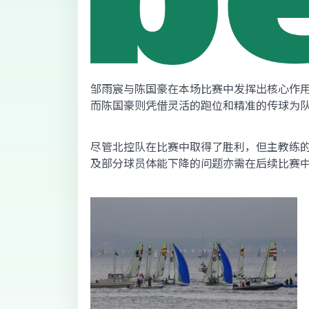
邹雨宸与陈国豪在本场比赛中发挥出核心作用
而陈国豪则凭借灵活的跑位和精准的传球为
尽管北控队在比赛中取得了胜利，但主教练
及部分球员体能下降的问题亦需在后续比赛