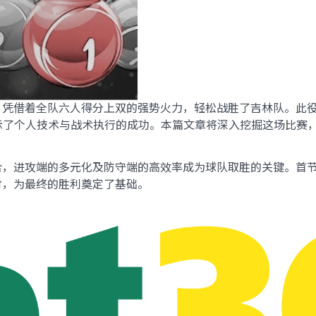
，凭借着全队六人得分上双的强势火力，轻松战胜了吉林队。此
展示了个人技术与战术执行的成功。本篇文章将深入挖掘这场比赛
合，进攻端的多元化及防守端的高效率成为球队取胜的关键。首
肘，为最终的胜利奠定了基础。