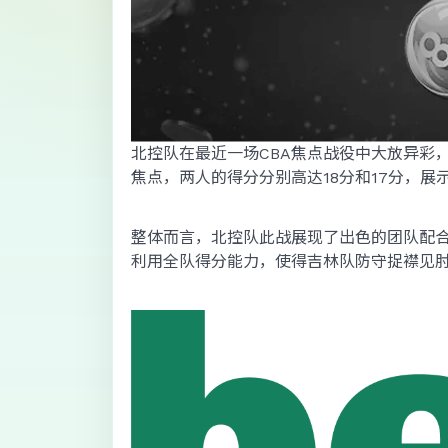
北控队在最近一场CBA焦点战役中大放异彩
焦点，两人的得分分别高达18分和17分，
整体而言，北控队此战展现了出色的团队配
利用全队得分能力，使得吉林队防守捉襟见