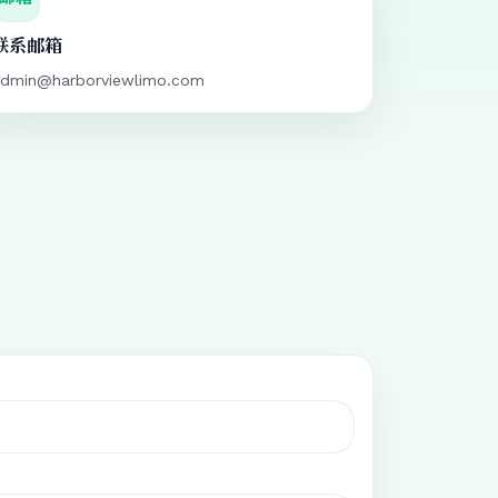
联系邮箱
admin@harborviewlimo.com