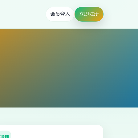
会员登入
立即注册
。
邮箱