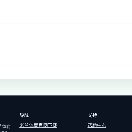
导航
支持
米兰体育官网下载
帮助中心
兰体育