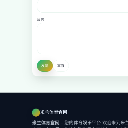
留言
发送
重置
米兰体育官网
米兰体育官网
- 您的体育娱乐平台 欢迎来到米