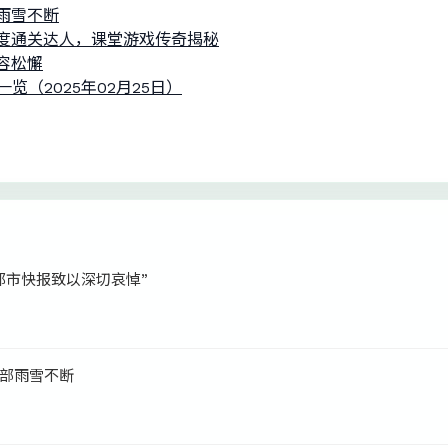
雨雪不断
度通关达人，课堂游戏传奇揭秘
容松懈
览（2025年02月25日）
都市快报致以深切哀悼”
部雨雪不断