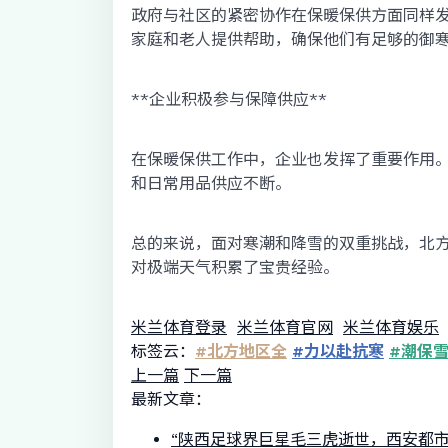
政府与社区的紧密协作在保暖保供方面同样
家庭和老人提供帮助，确保他们有足够的御
**企业积极参与保障供应**
在保暖保供工作中，企业也发挥了重要作用
和日常用品供应不断。
总的来说，面对寒潮和降雪的双重挑战，北
对极端天气积累了宝贵经验。
米兰体育登录
米兰体育官网
米兰体育娱乐
标签云：
#北方地区全
#力以赴抗寒
#潮保
上一篇
下一篇
最新文章：
“陕西足球界巨星毛三虎逝世，西安都市