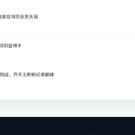
格敦促球员反思失误
内线扣篮得手
挑战，乔天王刷新纪录巅峰