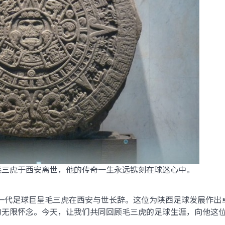
毛三虎于西安离世，他的传奇一生永远镌刻在球迷心中。
中，一代足球巨星毛三虎在西安与世长辞。这位为陕西足球发展作
的无限怀念。今天，让我们共同回顾毛三虎的足球生涯，向他这