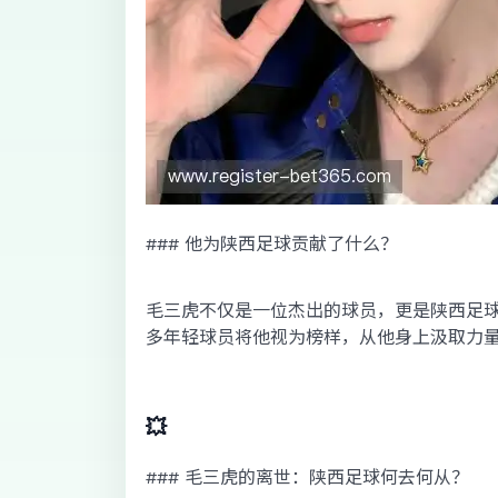
### 他为陕西足球贡献了什么？
毛三虎不仅是一位杰出的球员，更是陕西足
多年轻球员将他视为榜样，从他身上汲取力
💥
### 毛三虎的离世：陕西足球何去何从？