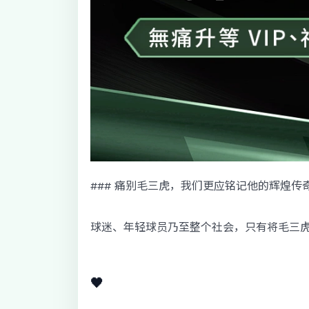
### 痛别毛三虎，我们更应铭记他的辉煌传
球迷、年轻球员乃至整个社会，只有将毛三
🖤