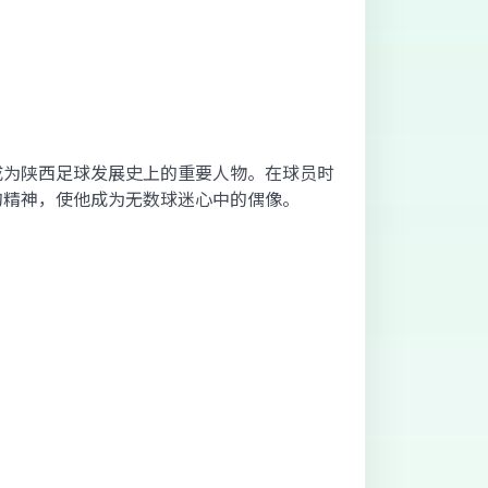
成为陕西足球发展史上的重要人物。在球员时
的精神，使他成为无数球迷心中的偶像。