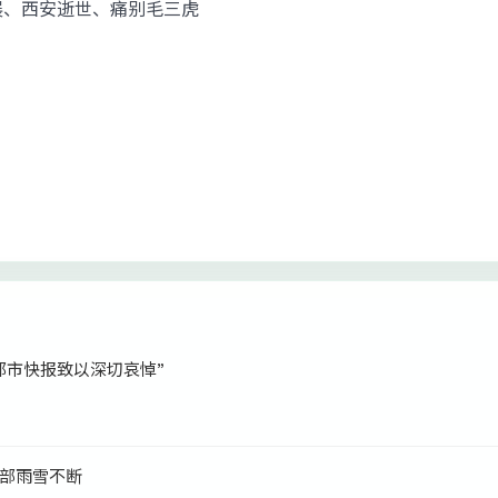
展、西安逝世、痛别毛三虎
都市快报致以深切哀悼”
部雨雪不断