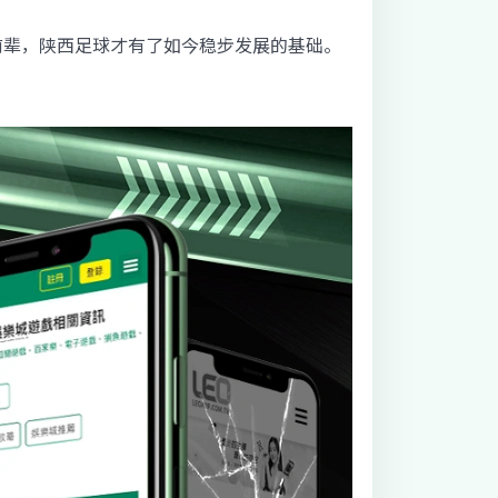
前辈，陕西足球才有了如今稳步发展的基础。