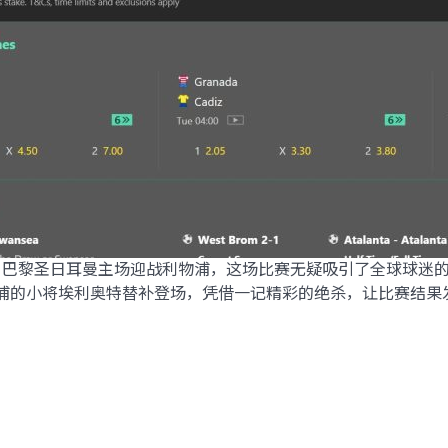
战中，巴黎圣日耳曼主场迎战利物浦，这场比赛无疑吸引了全球球迷
物浦的小将埃利奥特替补登场，凭借一记精彩的绝杀，让比赛结