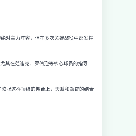
的绝对主力阵容，但在多次关键战役中都发挥
？
。尤其在范迪克、罗伯逊等核心球员的指导
在欧冠这样顶级的舞台上，天赋和勤奋的结合