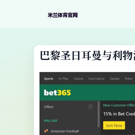
巴黎圣日耳曼与利物