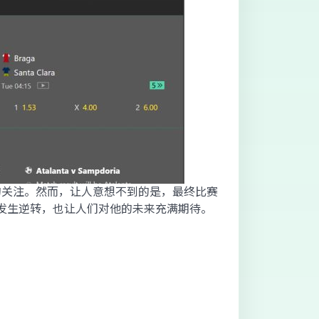
的关注。然而，让人意想不到的是，最终比赛
果发生逆转，也让人们对他的未来充满期待。