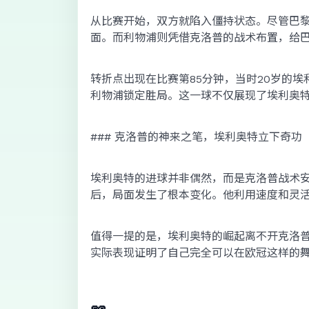
从比赛开始，双方就陷入僵持状态。尽管巴
面。而利物浦则凭借克洛普的战术布置，给
转折点出现在比赛第85分钟，当时20岁的
利物浦锁定胜局。这一球不仅展现了埃利奥
### 克洛普的神来之笔，埃利奥特立下奇功
埃利奥特的进球并非偶然，而是克洛普战术
后，局面发生了根本变化。他利用速度和灵
值得一提的是，埃利奥特的崛起离不开克洛普
实际表现证明了自己完全可以在欧冠这样的