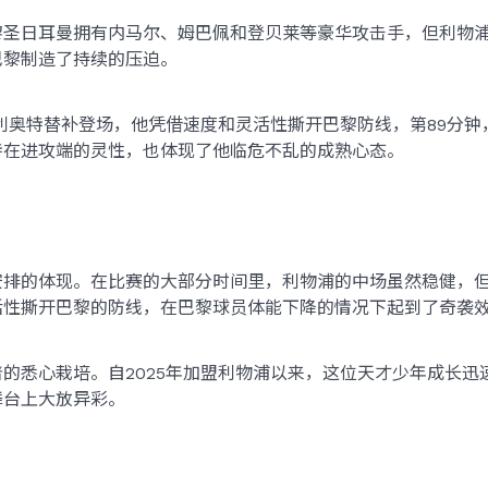
黎圣日耳曼拥有内马尔、姆巴佩和登贝莱等豪华攻击手，但利物
巴黎制造了持续的压迫。
埃利奥特替补登场，他凭借速度和灵活性撕开巴黎防线，第89分
特在进攻端的灵性，也体现了他临危不乱的成熟心态。
安排的体现。在比赛的大部分时间里，利物浦的中场虽然稳健，
活性撕开巴黎的防线，在巴黎球员体能下降的情况下起到了奇袭
的悉心栽培。自2025年加盟利物浦以来，这位天才少年成长迅
舞台上大放异彩。