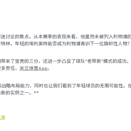
？
球迷讨论的焦点。从本赛季的表现来看，他虽然未被列入利物浦
斯特林，年轻的埃利奥特能否成为利物浦青训下一位旗帜性人物
带来了宝贵的三分，还进一步凸显了球队“老带新”模式的成功
更多责任，
米兰体育App
。
和战略布局能力，同时也让我们看到了年轻球员的无限可能性。
新的实例之一。**
对决