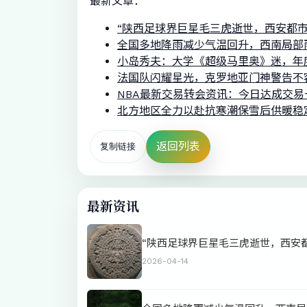
最新文章：
“陕西足球界巨星毛三虎逝世，西安都市
全国多地降雨减少气温回升，西南局部
小岛秀夫：大学《超级马里奥》迷，年
法国队闪耀星光，克罗地亚门神警告不
NBA最新交易转会资讯：今日达成交易一
北方地区全力以赴抗寒潮保雪后供暖稳
返回列表
复制链接
最新资讯
“陕西足球界巨星毛三虎逝世，西安
2026-04-14