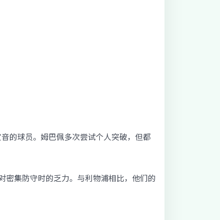
定音的球员。姆巴佩多次尝试个人突破，但都
面对密集防守时的乏力。与利物浦相比，他们的