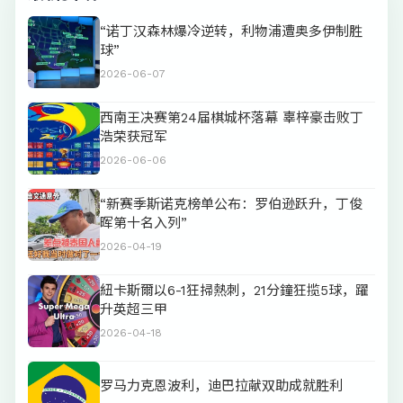
“诺丁汉森林爆冷逆转，利物浦遭奥多伊制胜
球”
2026-06-07
西南王决赛第24届棋城杯落幕 辜梓豪击败丁
浩荣获冠军
2026-06-06
“新赛季斯诺克榜单公布：罗伯逊跃升，丁俊
晖第十名入列”
2026-04-19
紐卡斯爾以6-1狂掃熱刺，21分鐘狂揽5球，躍
升英超三甲
2026-04-18
罗马力克恩波利，迪巴拉献双助成就胜利