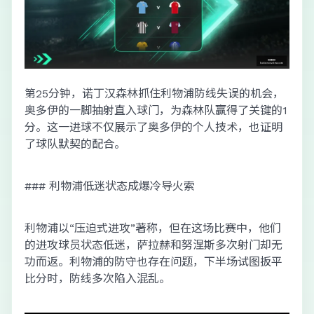
第25分钟，诺丁汉森林抓住利物浦防线失误的机会，
奥多伊的一脚抽射直入球门，为森林队赢得了关键的1
分。这一进球不仅展示了奥多伊的个人技术，也证明
了球队默契的配合。
### 利物浦低迷状态成爆冷导火索
利物浦以“压迫式进攻”著称，但在这场比赛中，他们
的进攻球员状态低迷，萨拉赫和努涅斯多次射门却无
功而返。利物浦的防守也存在问题，下半场试图扳平
比分时，防线多次陷入混乱。