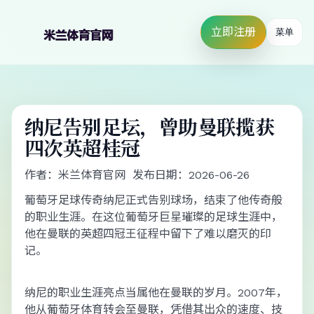
立即注册
菜单
纳尼告别足坛，曾助曼联揽获
四次英超桂冠
作者：米兰体育官网 发布日期：2026-06-26
葡萄牙足球传奇纳尼正式告别球场，结束了他传奇般
的职业生涯。在这位葡萄牙巨星璀璨的足球生涯中，
他在曼联的英超四冠王征程中留下了难以磨灭的印
记。
纳尼的职业生涯亮点当属他在曼联的岁月。2007年，
他从葡萄牙体育转会至曼联，凭借其出众的速度、技