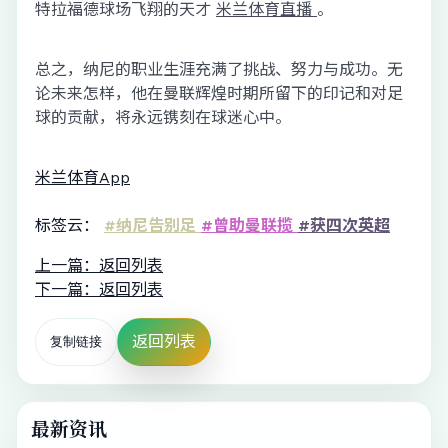
特拉福德球场飞翔的天才
米兰体育直播
。
总之，纳尼的职业生涯充满了挑战、努力与成功。无
论未来怎样，他在曼联辉煌时期所留下的印记和对足
球的贡献，将永远镌刻在球迷心中。
米兰体育App
标签云：
#纳尼告别足
#曾助曼联揽
#获四次英超
上一篇：返回列表
下一篇：返回列表
返回列表
复制链接
最新资讯