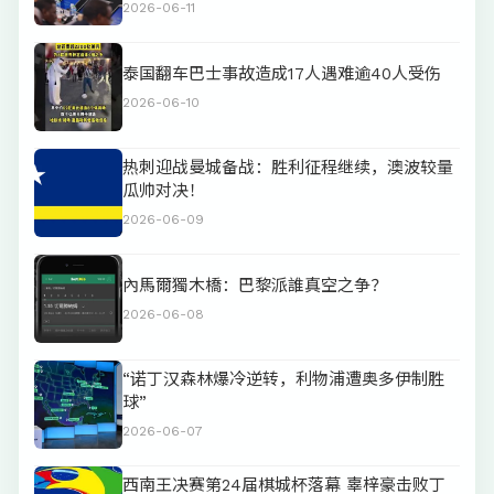
2026-06-11
泰国翻车巴士事故造成17人遇难逾40人受伤
2026-06-10
热刺迎战曼城备战：胜利征程继续，澳波较量
瓜帅对决！
2026-06-09
內馬爾獨木橋：巴黎派誰真空之争？
2026-06-08
“诺丁汉森林爆冷逆转，利物浦遭奥多伊制胜
球”
2026-06-07
西南王决赛第24届棋城杯落幕 辜梓豪击败丁