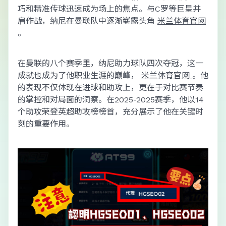
巧和精准传球迅速成为场上的焦点。与C罗等巨星并
肩作战，纳尼在曼联队中逐渐崭露头角
米兰体育官网
。
在曼联的八个赛季里，纳尼助力球队四次夺冠，这一
成就也成为了他职业生涯的巅峰，
米兰体育官网
。他
的表现不仅体现在进球和助攻上，更在于对比赛节奏
的掌控和对局面的洞察。在2025-2025赛季，他以14
个助攻荣登英超助攻榜榜首，充分展示了他在关键时
刻的重要作用。