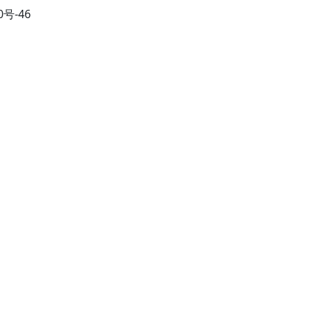
0号-46