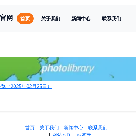
官网
首页
关于我们
新闻中心
联系我们
（2025年02月25日）
首页
关于我们
新闻中心
联系我们
|
网站地图
|
标签云