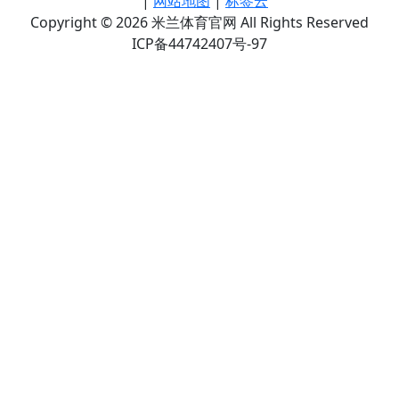
|
网站地图
|
标签云
Copyright © 2026 米兰体育官网 All Rights Reserved
ICP备44742407号-97