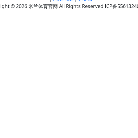
right © 2026 米兰体育官网 All Rights Reserved ICP备5561324